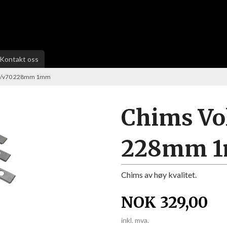
Kontakt oss
50/v70 228mm 1mm
Chims Vo
228mm 
Chims av høy kvalitet.
NOK
329,00
inkl. mva.