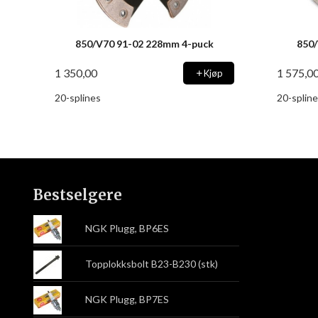
850/V70 91-02 228mm 4-puck
850/
1 350,00
1 575,0
Kjøp
20-splines
20-spline
Bestselgere
NGK Plugg, BP6ES
Topplokksbolt B23-B230 (stk)
NGK Plugg, BP7ES