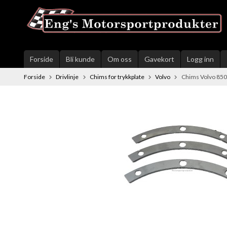
Gå
til
innholdet
Forside
Bli kunde
Om oss
Gavekort
Logg inn
Forside
Drivlinje
Chims for trykkplate
Volvo
Chims Volvo 8