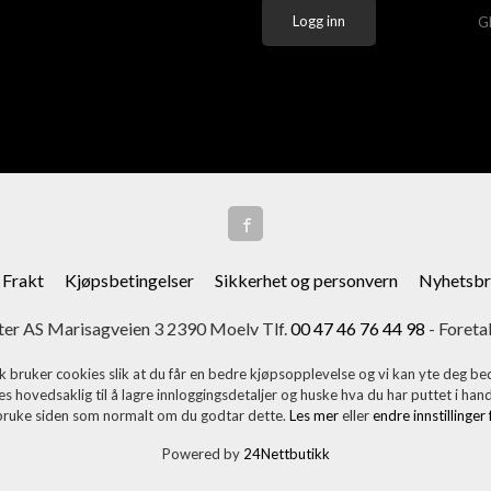
G
Frakt
Kjøpsbetingelser
Sikkerhet og personvern
Nyhetsbr
er AS Marisagveien 3 2390 Moelv Tlf.
00 47 46 76 44 98
- Foreta
k bruker cookies slik at du får en bedre kjøpsopplevelse og vi kan yte deg bed
s hovedsaklig til å lagre innloggingsdetaljer og huske hva du har puttet i han
 bruke siden som normalt om du godtar dette.
Les mer
eller
endre innstillinger
Powered by
24Nettbutikk