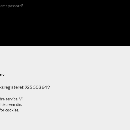
lemt passord?
ev
ksregisteret 925 503 649
re service. Vi
dlekurven din.
 for cookies.