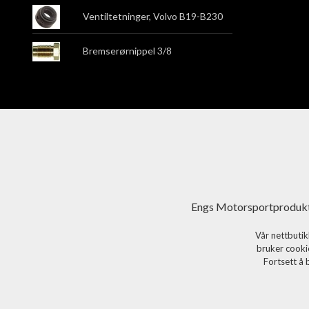
Ventiltetninger, Volvo B19-B230
Bremserørnippel 3/8
Engs Motorsportprodukt
Vår nettbutik
bruker cookie
Fortsett å