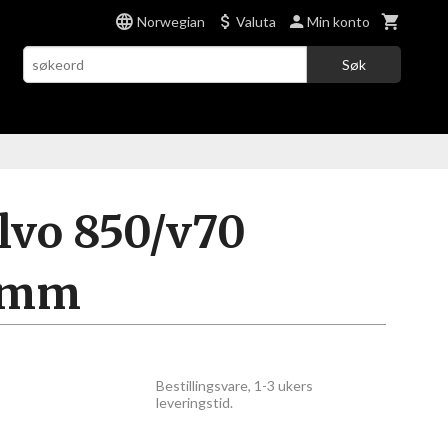
Norwegian
Valuta
Min konto
Søk
lvo 850/v70
1mm
Bestillingsvare, 1-3 ukers
leveringstid.