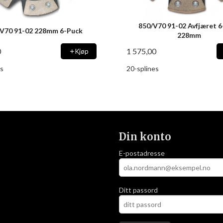
850/V70 91-02 Avfjæret 6
V70 91-02 228mm 6-Puck
228mm
0
1 575,00
Kjøp
s
20-splines
Din konto
E-postadresse
Ditt passord