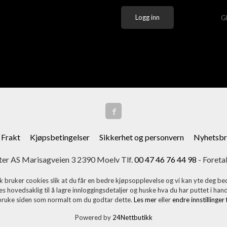
G
Frakt
Kjøpsbetingelser
Sikkerhet og personvern
Nyhetsbr
er AS Marisagveien 3 2390 Moelv Tlf.
00 47 46 76 44 98
- Foreta
k bruker cookies slik at du får en bedre kjøpsopplevelse og vi kan yte deg bed
s hovedsaklig til å lagre innloggingsdetaljer og huske hva du har puttet i han
 bruke siden som normalt om du godtar dette.
Les mer
eller
endre innstillinger
Powered by
24Nettbutikk