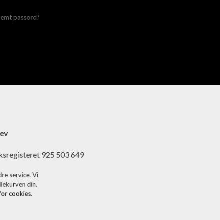
lemt passord?
ev
ksregisteret 925 503 649
re service. Vi
dlekurven din.
 for cookies.