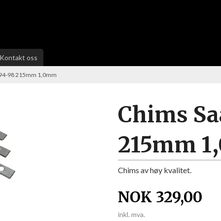
Kontakt oss
 94-98 215mm 1,0mm
Chims Sa
215mm 1
Chims av høy kvalitet.
NOK
329,00
inkl. mva.