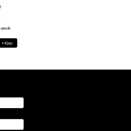
-puck
Kjøp