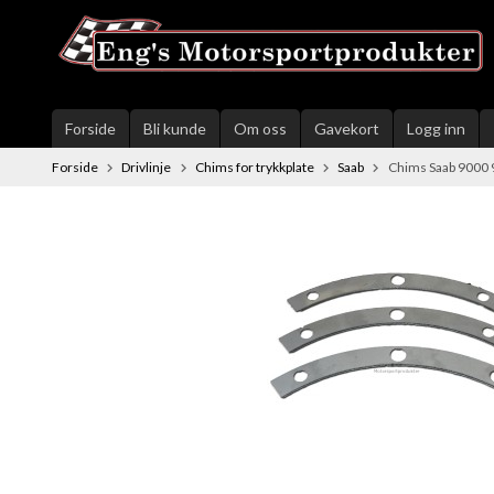
Gå
til
innholdet
Forside
Bli kunde
Om oss
Gavekort
Logg inn
Forside
Drivlinje
Chims for trykkplate
Saab
Chims Saab 9000