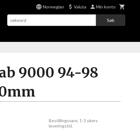
Norwegian
Valuta
Min konto
Søk
ab 9000 94-98
,0mm
Bestillingsvare, 1-3 ukers
leveringstid.