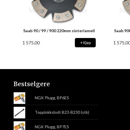
Saab 90 / 99 / 900 220mm sinterlamell
Saab 90
1 575,00
1 575,0
Kjøp
Bestselgere
NGK Plugg, BP6ES
Topplokksbolt B23-B230 (stk)
NGK Plugg, BP7ES