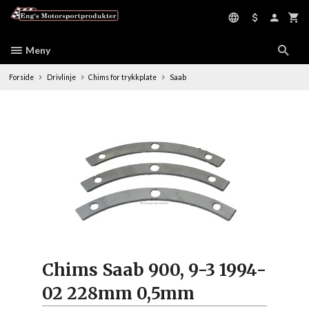
Gå
til
innholdet
Meny
Forside
Drivlinje
Chims for trykkplate
Saab
Chims Saab 900, 9-3 1994-
02 228mm 0,5mm