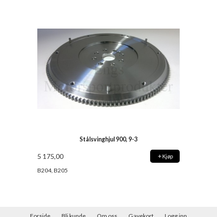
Stålsvinghjul 900, 9-3
5 175,00
Kjøp
B204, B205
Forside
Bli kunde
Om oss
Gavekort
Logg inn