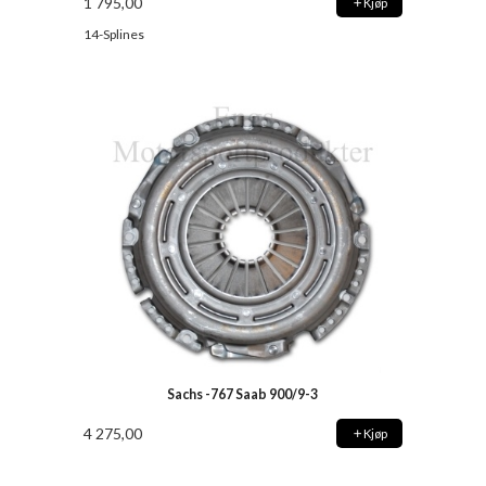
1 795,00
Kjøp
14-Splines
Sachs -767 Saab 900/9-3
4 275,00
Kjøp