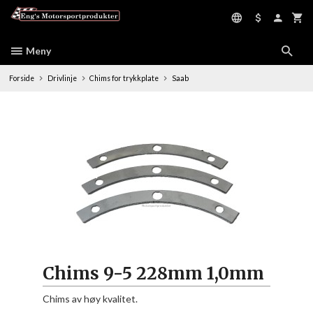
Gå
til
innholdet
Meny
Forside
Drivlinje
Chims for trykkplate
Saab
Chims 9-5 228mm 1,0mm
Chims av høy kvalitet.