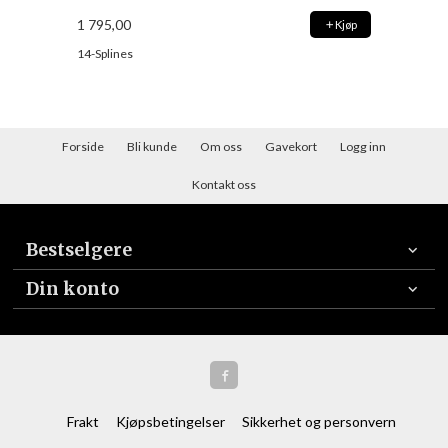
1 795,00
Kjøp
14-Splines
Forside
Bli kunde
Om oss
Gavekort
Logg inn
Kontakt oss
Bestselgere
Din konto
Frakt
Kjøpsbetingelser
Sikkerhet og personvern