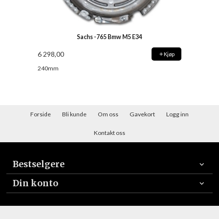
Sachs -765 Bmw M5 E34
6 298,00
Kjøp
240mm
Forside
Bli kunde
Om oss
Gavekort
Logg inn
Kontakt oss
Bestselgere
Din konto