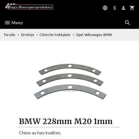
Gå
til
innholdet
Meny
Forside
Drivlinje
Chims for trykkplate
Opel, Volkswagen, BMW
BMW 228mm M20 1mm
Chims av høy kvalitet.