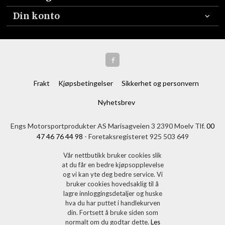
Din konto
Frakt
Kjøpsbetingelser
Sikkerhet og personvern
Nyhetsbrev
Engs Motorsportprodukter AS Marisagveien 3 2390 Moelv Tlf.
00
47 46 76 44 98
- Foretaksregisteret 925 503 649
Vår nettbutikk bruker cookies slik
at du får en bedre kjøpsopplevelse
og vi kan yte deg bedre service. Vi
bruker cookies hovedsaklig til å
lagre innloggingsdetaljer og huske
hva du har puttet i handlekurven
din. Fortsett å bruke siden som
normalt om du godtar dette.
Les