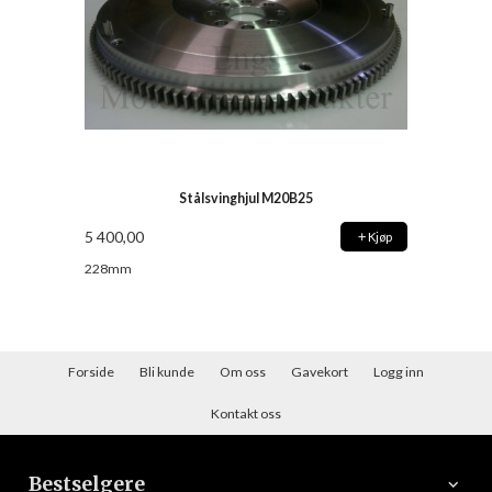
Stålsvinghjul M20B25
5 400,00
Kjøp
228mm
Forside
Bli kunde
Om oss
Gavekort
Logg inn
Kontakt oss
Bestselgere