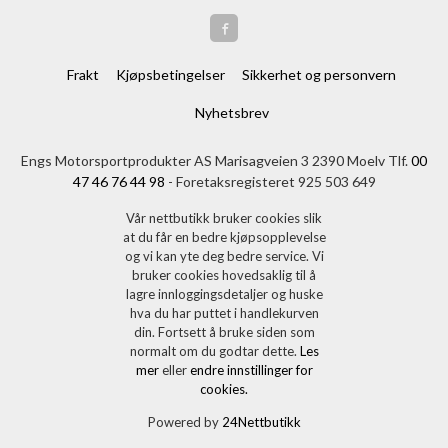
Frakt
Kjøpsbetingelser
Sikkerhet og personvern
Nyhetsbrev
Engs Motorsportprodukter AS Marisagveien 3 2390 Moelv Tlf.
00
47 46 76 44 98
- Foretaksregisteret 925 503 649
Vår nettbutikk bruker cookies slik
at du får en bedre kjøpsopplevelse
og vi kan yte deg bedre service. Vi
bruker cookies hovedsaklig til å
lagre innloggingsdetaljer og huske
hva du har puttet i handlekurven
din. Fortsett å bruke siden som
normalt om du godtar dette.
Les
mer
eller
endre innstillinger for
cookies.
Powered by
24Nettbutikk