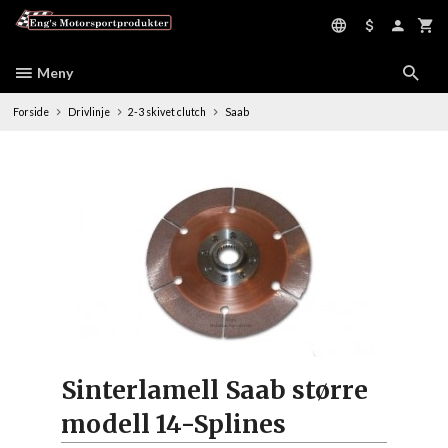
Gå
til
innholdet
Meny
Forside
Drivlinje
2-3 skivet clutch
Saab
Sinterlamell Saab større
modell 14-Splines