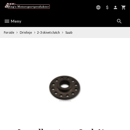
Gå
til
innholdet
Meny
Forside
Drivlinje
2-3 skivet clutch
Saab