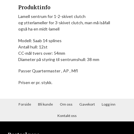
Produktinfo
Lamell sentrum for 1-2-skivet clutch
og ytterlameller for 3-skivet clutch, man må isåfall
også ha en midt-lamell
Modell: Saab 14 splines
Antall hull: 12st
CC-mål tvers over: 54mm
Diameter på styring til sentrumshull: 38 mm
Passer Quartermaster , AP , Mfl
Prisen er pr. stykk.
Forside
Bli kunde
Om oss
Gavekort
Logg inn
Kontakt oss