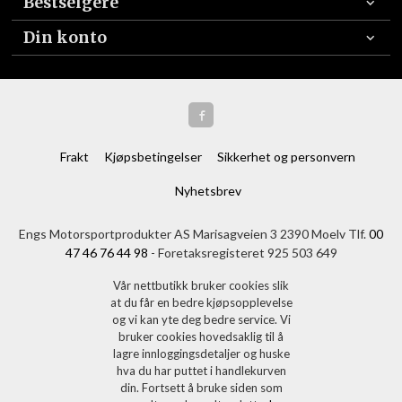
Bestselgere
Din konto
Frakt
Kjøpsbetingelser
Sikkerhet og personvern
Nyhetsbrev
Engs Motorsportprodukter AS Marisagveien 3 2390 Moelv Tlf.
00
47 46 76 44 98
- Foretaksregisteret 925 503 649
Vår nettbutikk bruker cookies slik
at du får en bedre kjøpsopplevelse
og vi kan yte deg bedre service. Vi
bruker cookies hovedsaklig til å
lagre innloggingsdetaljer og huske
hva du har puttet i handlekurven
din. Fortsett å bruke siden som