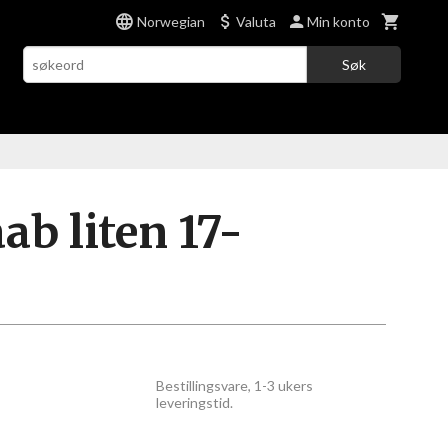
Norwegian
Valuta
Min konto
Søk
ab liten 17-
Bestillingsvare, 1-3 ukers
leveringstid.