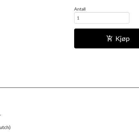
Antall
Kjøp
.
lutch)