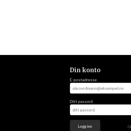
Din konto
E-postadresse
Ditt passord
G