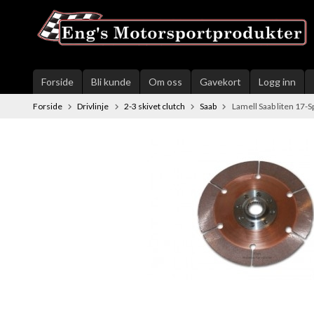
Gå
til
innholdet
Forside
Bli kunde
Om oss
Gavekort
Logg inn
Forside
Drivlinje
2-3 skivet clutch
Saab
Lamell Saab liten 17-S