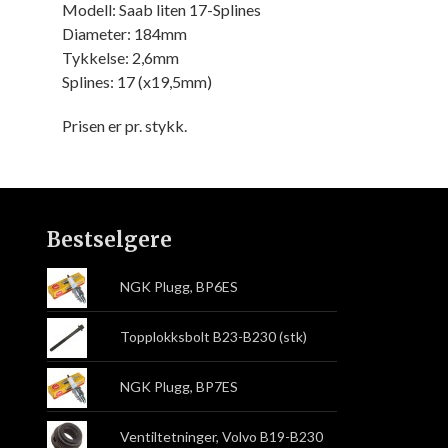
Modell: Saab liten 17-Splines
Diameter: 184mm
Tykkelse: 2,6mm
Splines: 17 (x19,5mm)
Prisen er pr. stykk.
Bestselgere
NGK Plugg, BP6ES
Topplokksbolt B23-B230 (stk)
NGK Plugg, BP7ES
Ventiltetninger, Volvo B19-B230