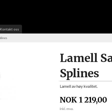
Kontakt oss
plines
Lamell Sa
Splines
Lamell av høy kvalitet.
NOK
1 219,00
inkl. mva.