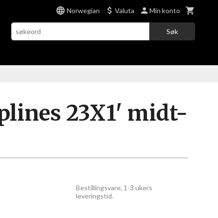
Norwegian
Valuta
Min konto
Søk
plines 23X1' midt-
Bestillingsvare, 1-3 ukers
leveringstid.