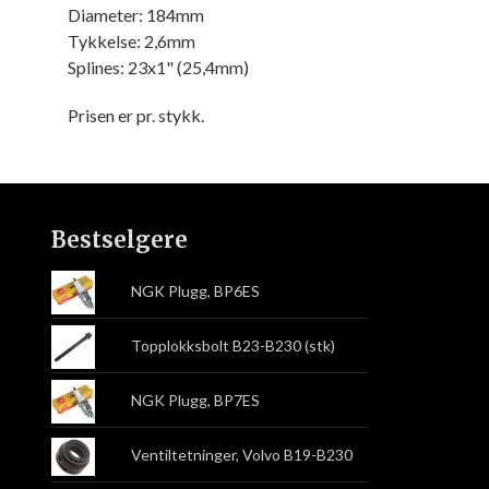
Diameter: 184mm
Tykkelse: 2,6mm
Splines: 23x1" (25,4mm)
Prisen er pr. stykk.
Bestselgere
NGK Plugg, BP6ES
Topplokksbolt B23-B230 (stk)
NGK Plugg, BP7ES
Ventiltetninger, Volvo B19-B230