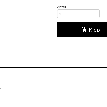
Antall
Kjøp
.