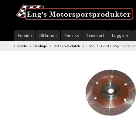
Gå
til
innholdet
Forside
Bli kunde
Om oss
Gavekort
Logg inn
Forside
Drivlinje
2-3 skivet clutch
Ford
Ford 23-Splines 23X1