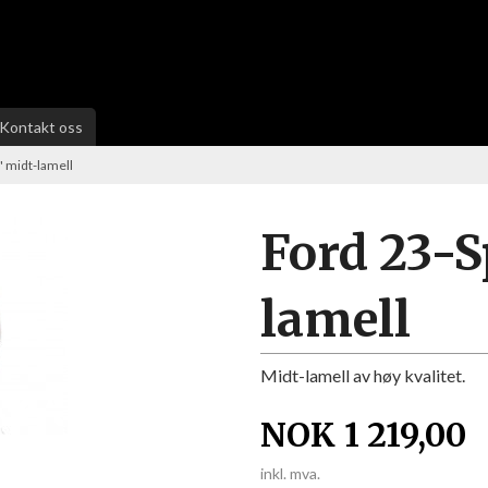
Kontakt oss
' midt-lamell
Ford 23-S
lamell
Midt-lamell av høy kvalitet.
NOK
1 219,00
inkl. mva.