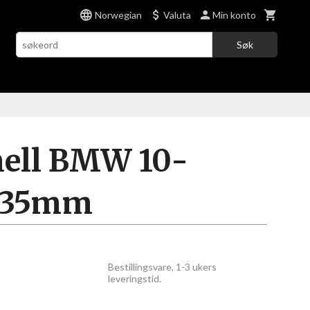
Norwegian
Valuta
Min konto
Søk
mell BMW 10-
x 35mm
Bestillingsvare, 1-3 ukers
leveringstid.