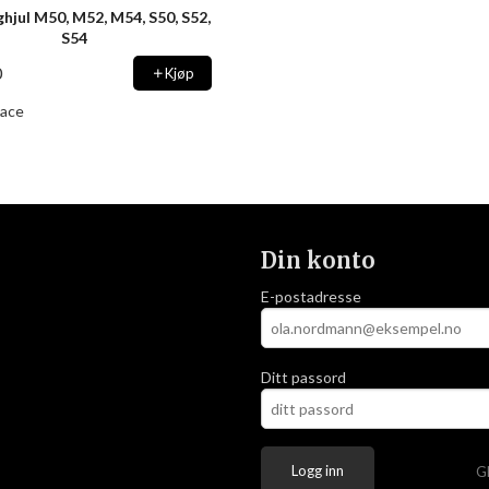
ghjul M50, M52, M54, S50, S52,
S54
0
Kjøp
ace
Din konto
E-postadresse
Ditt passord
G