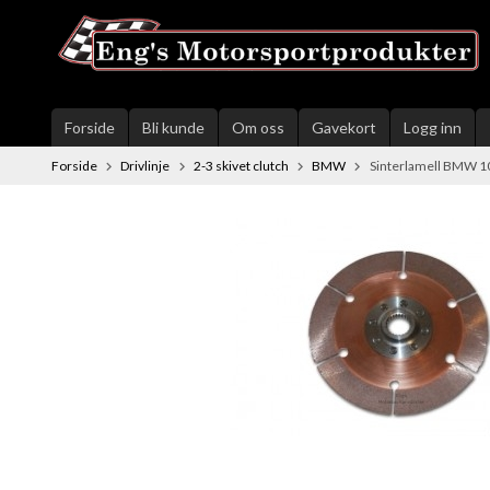
Gå
til
innholdet
Forside
Bli kunde
Om oss
Gavekort
Logg inn
Forside
Drivlinje
2-3 skivet clutch
BMW
Sinterlamell BMW 1