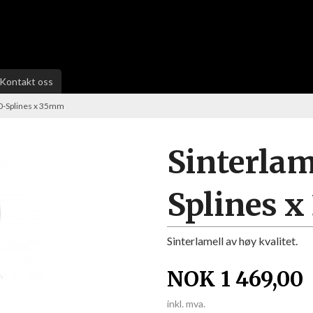
Kontakt oss
0-Splines x 35mm
Sinterla
Splines 
Sinterlamell av høy kvalitet.
NOK
1 469,00
inkl. mva.