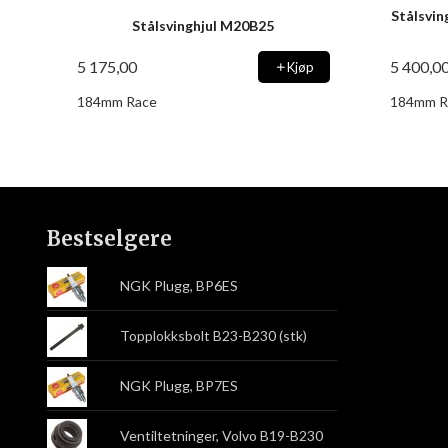
Stålsvin
Stålsvinghjul M20B25
5 175,00
5 400,0
Kjøp
184mm Race
184mm R
Bestselgere
NGK Plugg, BP6ES
Topplokksbolt B23-B230 (stk)
NGK Plugg, BP7ES
Ventiltetninger, Volvo B19-B230