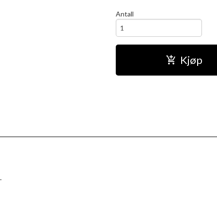
Antall
Kjøp
.