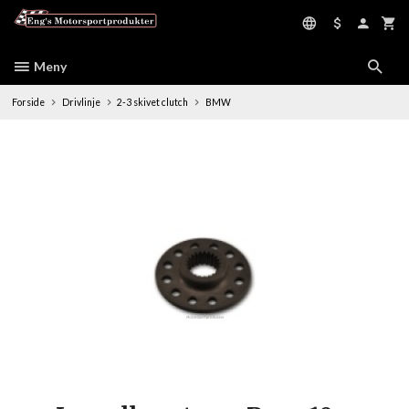
Gå
til
innholdet
Meny
Forside
Drivlinje
2-3 skivet clutch
BMW