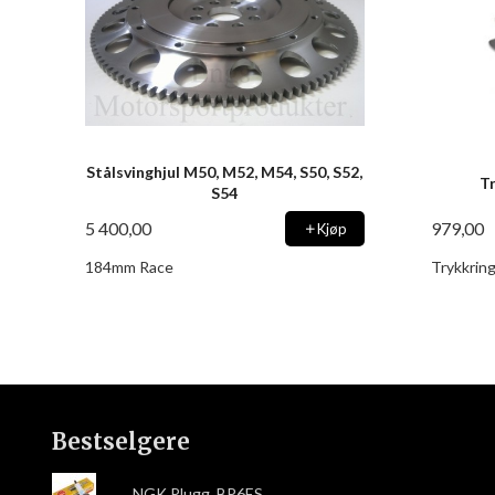
Stålsvinghjul M50, M52, M54, S50, S52,
Tr
S54
5 400,00
979,00
Kjøp
184mm Race
Trykkring
Bestselgere
NGK Plugg, BP6ES