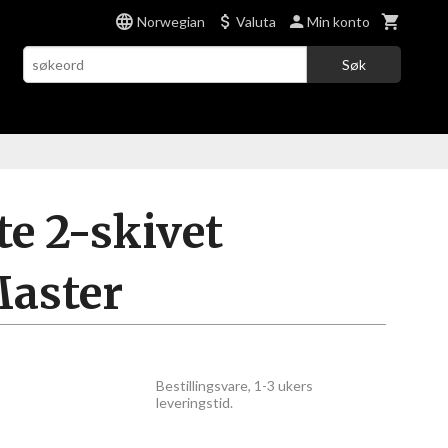
Norwegian
Valuta
Min konto
Søk
e 2-skivet
Master
Bestillingsvare, 1-3 ukers
leveringstid.