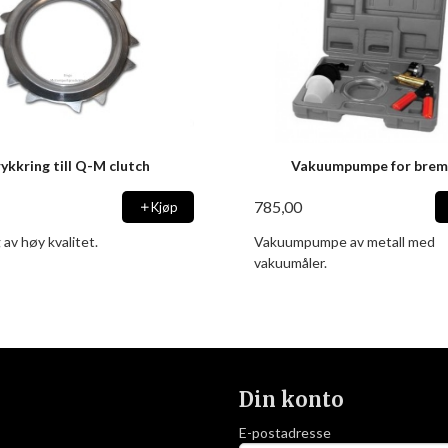
ykkring till Q-M clutch
Vakuumpumpe for brem
785,00
Kjøp
 av høy kvalitet.
Vakuumpumpe av metall med
vakuumåler.
Din konto
E-postadresse