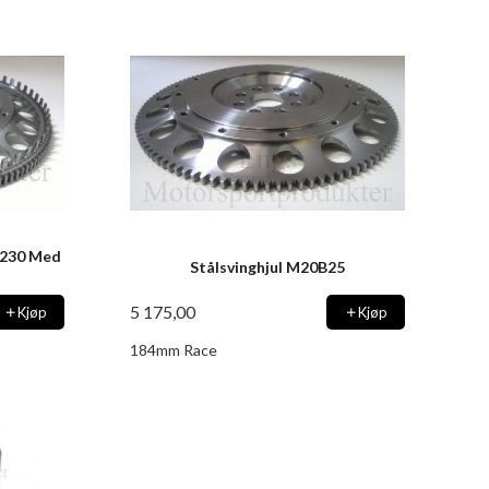
 B230 Med
Stålsvinghjul M20B25
5 175,00
Kjøp
Kjøp
184mm Race