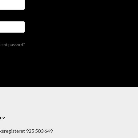
lemt passord?
ev
ksregisteret 925 503 649