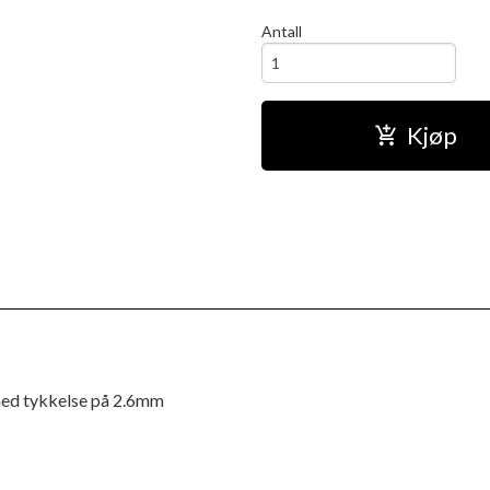
Antall
Kjøp
med tykkelse på 2.6mm