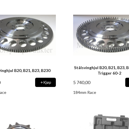
Stålsvinghjul B20, B21, B23,
inghjul B20, B21, B23, B230
Trigger 60-2
0
5 740,00
Kjøp
ace
184mm Race