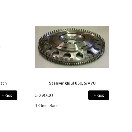
utch
Stålsvinghjul 850, S/V70
5 290,00
Kjøp
Kjøp
184mm Race