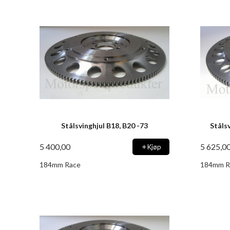
Stålsvinghjul B18, B20 -73
Stålsv
5 400,00
5 625,0
Kjøp
184mm Race
184mm R