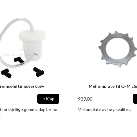
remseluftingsverktøy
Mellomplate til Q-M cl
939,00
Kjøp
3 forskjellige gummiadapter for
Mellomplate av høy kvalitet.
.