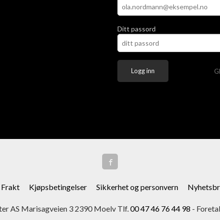
Ditt passord
G
Frakt
Kjøpsbetingelser
Sikkerhet og personvern
Nyhetsbr
er AS Marisagveien 3 2390 Moelv Tlf.
00 47 46 76 44 98
- Foreta