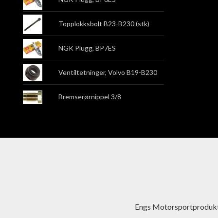
Topplokksbolt B23-B230 (stk)
NGK Plugg, BP7ES
Ventiltetninger, Volvo B19-B230
Bremserørnippel 3/8
Engs Motorsportprodukt