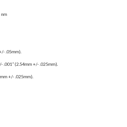
5 nm
 +/- .05mm).
 +/- .001” (2.54mm +/- .025mm).
84mm +/- .025mm).