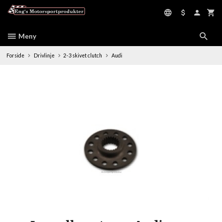
Gå
til
innholdet
Meny
Forside
Drivlinje
2-3 skivet clutch
Audi