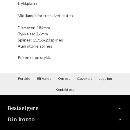
trykkplater.
Midtlamell for tre skivet clutch.
Diameter: 184mm
Tykkelse: 2,6mm
Splines: 15/16x23splines
Audi større splines
Prisen er pr. stykk.
Forside
Bli kunde
Om oss
Gavekort
Logg inn
Kontakt oss
Bestselgere
Din konto