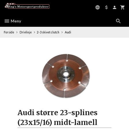
Gå
til
innholdet
Meny
Forside
Drivlinje
2-3 skivet clutch
Audi
Audi større 23-splines
(23x15/16) midt-lamell