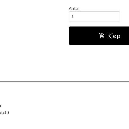
Antall
Kjøp
r.
utch)