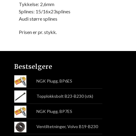
Tykkelse: 2,6mm
Splines: 15/16x23splines
Audi større splines
Prisen er pr. stykk.
Bestselgere
NGK Plugg, BP6ES
Topplokksbolt B23-B230 (stk)
NGK Plugg, BP7ES
Ventiltetninger, Volvo B19-B230