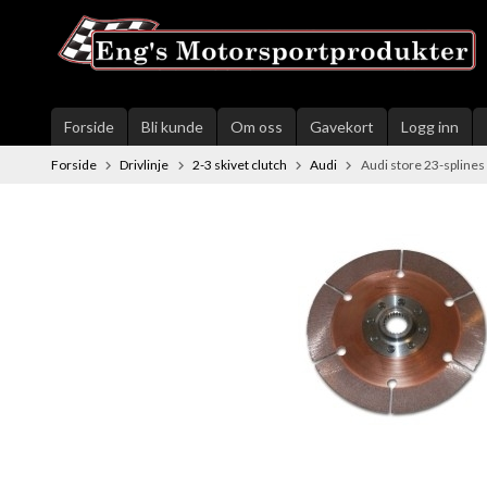
Gå
til
innholdet
Forside
Bli kunde
Om oss
Gavekort
Logg inn
Forside
Drivlinje
2-3 skivet clutch
Audi
Audi store 23-splines