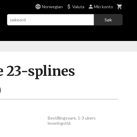
Norwegian
Valuta
Min konto
Søk
e 23-splines
)
Bestillingsvare, 1-3 ukers
leveringstid.