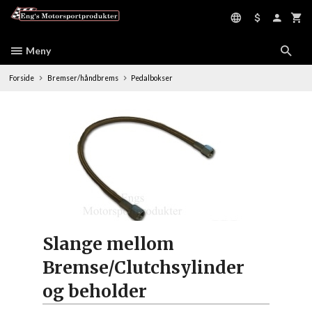
Gå
til
innholdet
Meny
Forside
Bremser/håndbrems
Pedalbokser
Slange mellom
Bremse/Clutchsylinder
og beholder