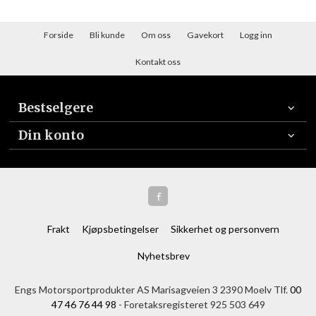
Forside
Bli kunde
Om oss
Gavekort
Logg inn
Kontakt oss
Bestselgere
Din konto
Frakt
Kjøpsbetingelser
Sikkerhet og personvern
Nyhetsbrev
Engs Motorsportprodukter AS Marisagveien 3 2390 Moelv Tlf.
00
47 46 76 44 98
- Foretaksregisteret 925 503 649