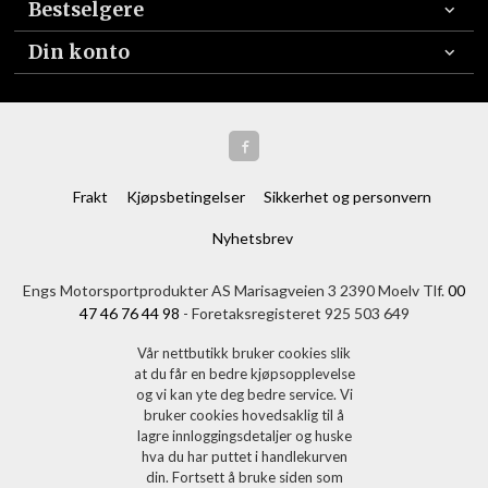
Bestselgere
Din konto
Frakt
Kjøpsbetingelser
Sikkerhet og personvern
Nyhetsbrev
Engs Motorsportprodukter AS Marisagveien 3 2390 Moelv Tlf.
00
47 46 76 44 98
- Foretaksregisteret 925 503 649
Vår nettbutikk bruker cookies slik
at du får en bedre kjøpsopplevelse
og vi kan yte deg bedre service. Vi
bruker cookies hovedsaklig til å
lagre innloggingsdetaljer og huske
hva du har puttet i handlekurven
din. Fortsett å bruke siden som