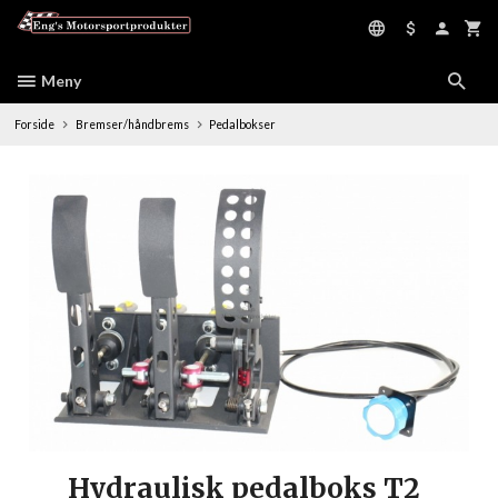
Gå
til
innholdet
Meny
Forside
Bremser/håndbrems
Pedalbokser
Hydraulisk pedalboks T2