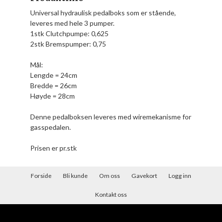
Universal hydraulisk pedalboks som er stående,
leveres med hele 3 pumper.
1stk Clutchpumpe: 0,625
2stk Bremspumper: 0,75
Mål:
Lengde = 24cm
Bredde = 26cm
Høyde = 28cm
Denne pedalboksen leveres med wiremekanisme for
gasspedalen.
Prisen er pr.stk
Forside
Bli kunde
Om oss
Gavekort
Logg inn
Kontakt oss