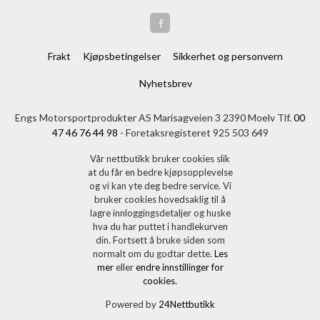
Frakt
Kjøpsbetingelser
Sikkerhet og personvern
Nyhetsbrev
Engs Motorsportprodukter AS Marisagveien 3 2390 Moelv Tlf.
00
47 46 76 44 98
- Foretaksregisteret 925 503 649
Vår nettbutikk bruker cookies slik
at du får en bedre kjøpsopplevelse
og vi kan yte deg bedre service. Vi
bruker cookies hovedsaklig til å
lagre innloggingsdetaljer og huske
hva du har puttet i handlekurven
din. Fortsett å bruke siden som
normalt om du godtar dette.
Les
mer
eller
endre innstillinger for
cookies.
Powered by
24Nettbutikk