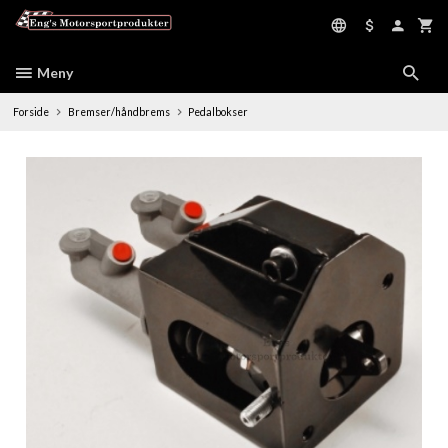
Gå
til
innholdet
Meny
Forside
Bremser/håndbrems
Pedalbokser