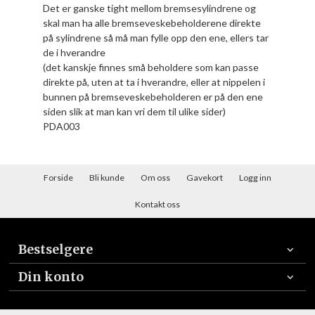
Det er ganske tight mellom bremsesylindrene og
skal man ha alle bremseveskebeholderene direkte
på sylindrene så må man fylle opp den ene, ellers tar
de i hverandre
(det kanskje finnes små beholdere som kan passe
direkte på, uten at ta i hverandre, eller at nippelen i
bunnen på bremseveskebeholderen er på den ene
siden slik at man kan vri dem til ulike sider)
PDA003
Forside
Bli kunde
Om oss
Gavekort
Logg inn
Kontakt oss
Bestselgere
Din konto