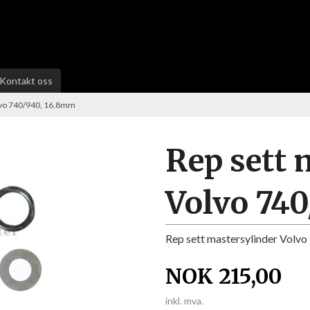
Kontakt oss
lvo 740/940, 16,8mm
Rep sett 
Volvo 74
Rep sett mastersylinder Volv
NOK
215,00
inkl. mva.