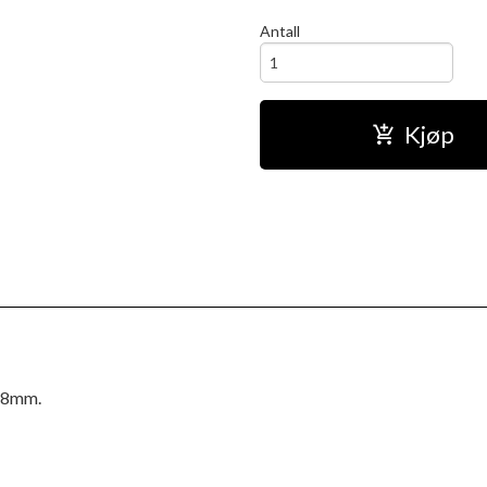
Antall
Kjøp
6,8mm.