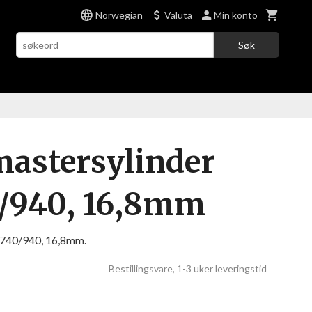
Norwegian
Valuta
Min konto
Søk
mastersylinder
0/940, 16,8mm
o 740/940, 16,8mm.
Bestillingsvare, 1-3 uker leveringstid