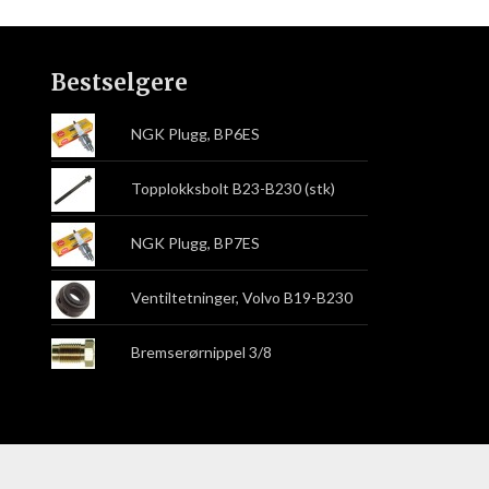
Bestselgere
NGK Plugg, BP6ES
Topplokksbolt B23-B230 (stk)
NGK Plugg, BP7ES
Ventiltetninger, Volvo B19-B230
Bremserørnippel 3/8