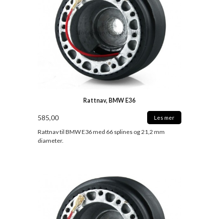
Rattnav, BMW E36
585,00
Les mer
Rattnav til BMW E36 med 66 splines og 21,2 mm
diameter.