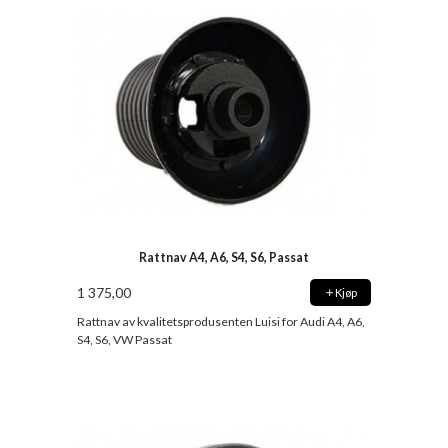
Rattnav A4, A6, S4, S6, Passat
1 375,00
Kjøp
Rattnav av kvalitetsprodusenten Luisi for Audi A4, A6,
S4, S6, VW Passat