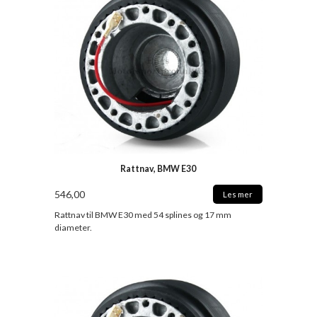
Rattnav, BMW E30
546,00
Les mer
Rattnav til BMW E30 med 54 splines og 17 mm
diameter.