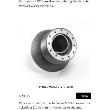
Rattnav med Ø26mm akseldiameter og 86 splines for
VW Golf 2/3 og VW Vento.
Rattnav Volvo 2/7/9-serie
690,00
Kjøp
Økonomi modell rattnav for Volvo 2/7/9-serie med to
boltsirkler (70 og 74mm). Passer våre ratt, omp,