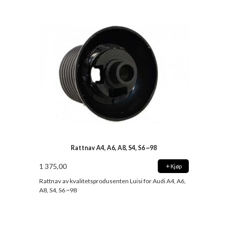
Rattnav A4, A6, A8, S4, S6 ~98
1 375,00
Kjøp
Rattnav av kvalitetsprodusenten Luisi for Audi A4, A6,
A8, S4, S6 ~98