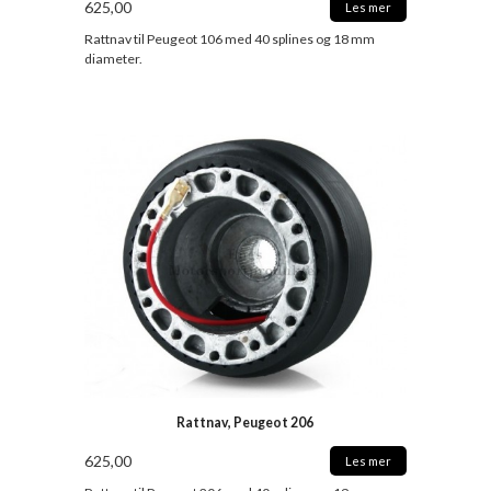
625,00
Les mer
Rattnav til Peugeot 106 med 40 splines og 18 mm
diameter.
Rattnav, Peugeot 206
625,00
Les mer