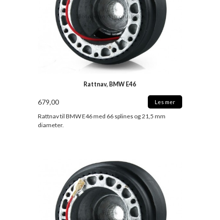
Rattnav, BMW E46
679,00
Les mer
Rattnav til BMW E46 med 66 splines og 21,5 mm
diameter.