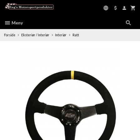
Gå
til
innholdet
Meny
Forside
Eksteriør / Interiør
Interiør
Ratt