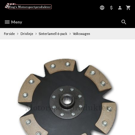
Gå
til
innholdet
Meny
Forside
Drivlinje
Sinterlamell 6-puck
Volkswagen