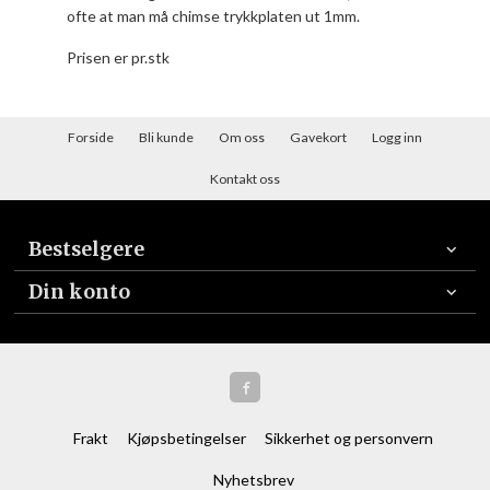
ofte at man må chimse trykkplaten ut 1mm.
Prisen er pr.stk
Forside
Bli kunde
Om oss
Gavekort
Logg inn
Kontakt oss
Bestselgere
Din konto
Frakt
Kjøpsbetingelser
Sikkerhet og personvern
Nyhetsbrev