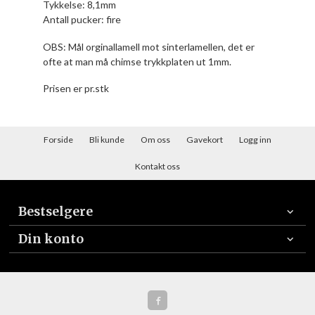
Tykkelse: 8,1mm
Antall pucker: fire
OBS: Mål orginallamell mot sinterlamellen, det er
ofte at man må chimse trykkplaten ut 1mm.
Prisen er pr.stk
Forside
Bli kunde
Om oss
Gavekort
Logg inn
Kontakt oss
Bestselgere
Din konto